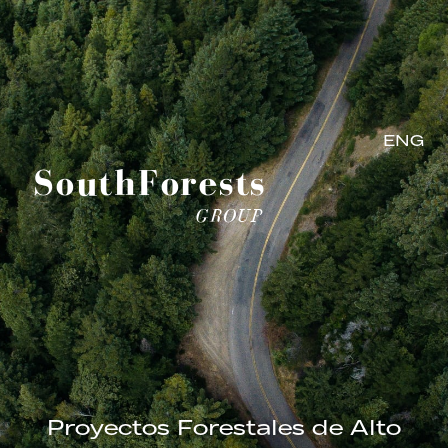
ENG
SouthForests
GROUP
Proyectos Forestales de Alto